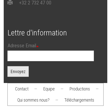
+32 2 732 47 00
Lettre d'information
Adresse Email
Envoyez
Contact
—
Equipe
—
Productions
—
Footer
Qui sommes nous?
—
Téléchargements
menu