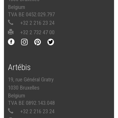
Belgium
TVA BE 0452.029.797
+32 2 216 23 24
+32 2 732 47 00
Artébis
19, rue Général Gratry
1030 Bruxelles
Belgium
TVA BE 0892.143.048
+32 2 216 23 24