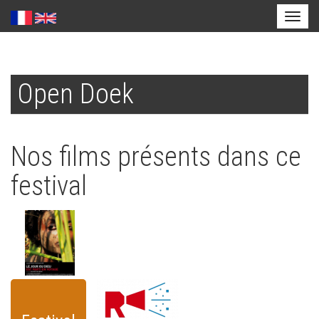
Toggl
naviga
Aller
au
Open Doek
contenu
principal
Nos films présents dans ce
festival