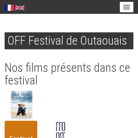
Toggl
naviga
Aller
au
OFF Festival de Outaouais
contenu
principal
Nos films présents dans ce
festival