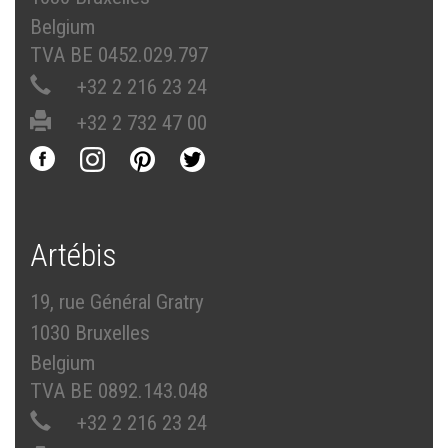
Belgium
TVA BE 0452.029.797
+32 2 216 23 24
+32 2 732 47 00
Artébis
19, rue Général Gratry
1030 Bruxelles
Belgium
TVA BE 0892.143.048
+32 2 216 23 24