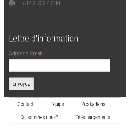
+32 2 732 47 00
Lettre d'information
Adresse Email
Envoyez
Contact
—
Equipe
—
Productions
—
Footer
Qui sommes nous?
—
Téléchargements
menu