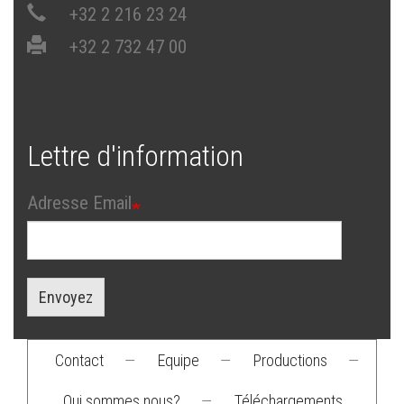
+32 2 216 23 24
+32 2 732 47 00
Lettre d'information
Adresse Email
Envoyez
Contact
—
Equipe
—
Productions
—
Footer
Qui sommes nous?
—
Téléchargements