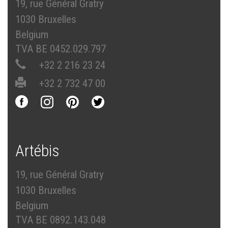
19, rue Général Gratry
1030 Bruxelles
Belgium
TVA BE 0452.029.797
+32 2 216 23 24
+32 2 732 47 00
Artébis
19, rue Général Gratry
1030 Bruxelles
Belgium
TVA BE 0892.143.048