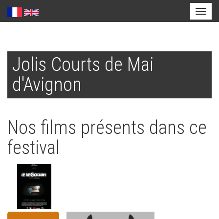
Toggl
naviga
Aller
au
Jolis Courts de Mai
contenu
principal
d'Avignon
Nos films présents dans ce
festival