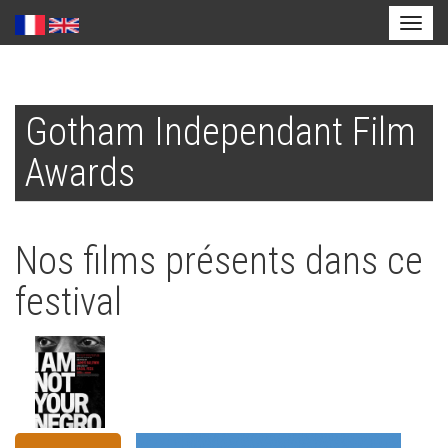
Toggl
naviga
Aller
au
Gotham Independant Film
contenu
principal
Awards
Nos films présents dans ce
festival