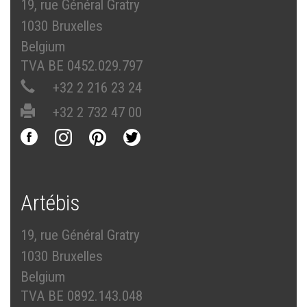
19, rue Général Gratry
1030 Bruxelles
Belgium
TVA BE 0452.029.797
+32 2 216 23 24
+32 2 732 47 00
Artébis
19, rue Général Gratry
1030 Bruxelles
Belgium
TVA BE 0892.143.048