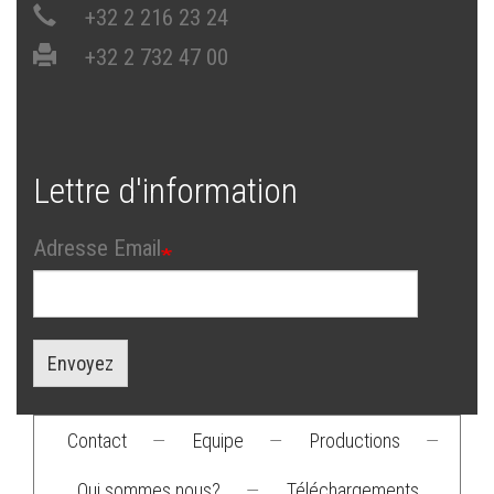
+32 2 216 23 24
+32 2 732 47 00
Lettre d'information
Adresse Email
Envoyez
Contact
—
Equipe
—
Productions
—
Footer
Qui sommes nous?
—
Téléchargements