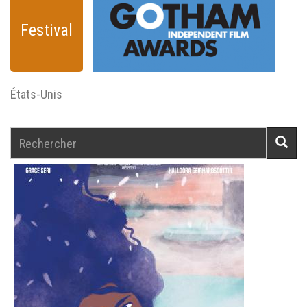
Festival
États-Unis
Rechercher
Reche