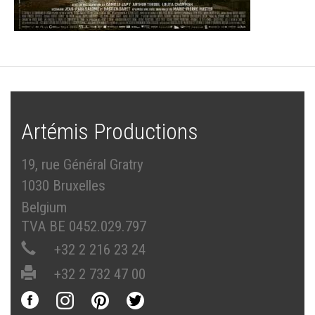
Artémis Productions
19, rue Général Gratry
1030 Bruxelles
Belgium
TVA BE 0452.029.797
+32 2 216 23 24
+32 2 732 47 00