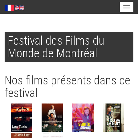
Toggl
naviga
Aller
au
Festival des Films du
contenu
principal
Monde de Montréal
Nos films présents dans ce
festival