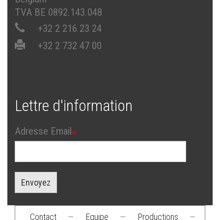
TVA BE 0892.143.048
+32 2 216 23 24
+32 2 732 47 00
Lettre d'information
Adresse Email
Envoyez
Contact
—
Equipe
—
Productions
—