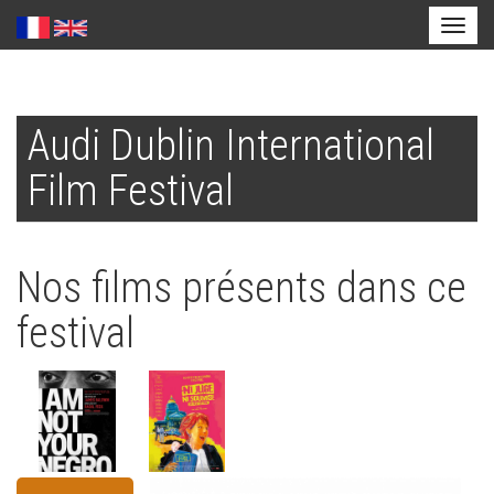
Toggl
naviga
Aller
au
Audi Dublin International
contenu
principal
Film Festival
Nos films présents dans ce
festival