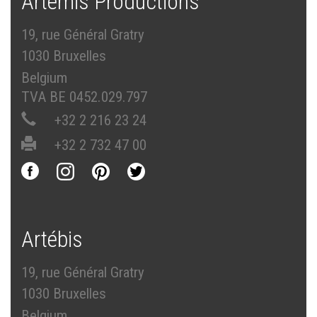
Artémis Productions
19, rue Général Gratry
1030 Bruxelles
Belgium
TVA BE 0452.029.797
+32 2 216 23 24
+32 2 732 47 00
Artébis
19, rue Général Gratry
1030 Bruxelles
Belgium