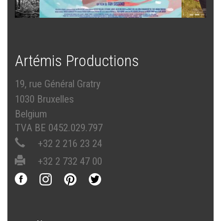
Artémis Productions
19, rue Général Gratry
1030 Bruxelles
Belgium
TVA BE 0452.029.797
+32 2 216 23 24
+32 2 732 47 00