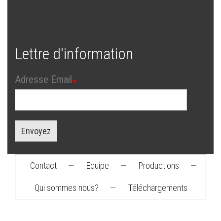
Lettre d'information
Adresse Email
Envoyez
Contact
—
Equipe
—
Productions
—
Footer
Qui sommes nous?
—
Téléchargements
menu