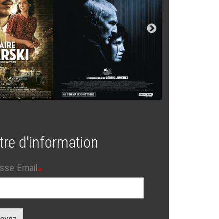
tre d'information
sse Email
oyez