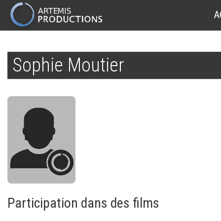
MAIN
A
NAVIGATION
Aller
au
Sophie Moutier
contenu
principal
Participation dans des films