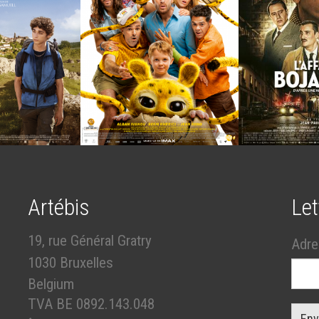
Artébis
Let
19, rue Général Gratry
Adre
1030 Bruxelles
Belgium
TVA BE 0892.143.048
Env