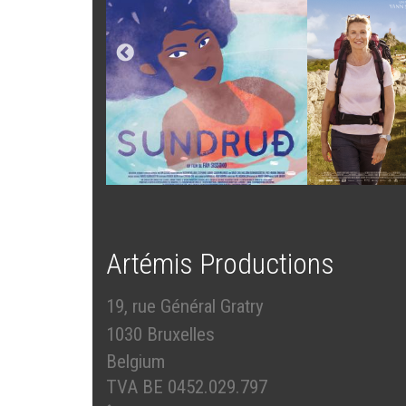
Artémis Productions
19, rue Général Gratry
1030 Bruxelles
Belgium
TVA BE 0452.029.797