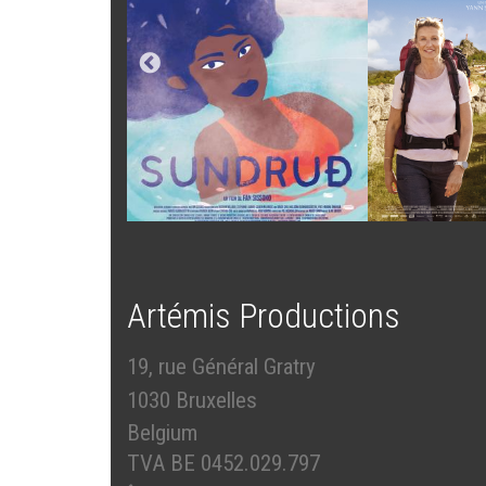
Artémis Productions
19, rue Général Gratry
1030 Bruxelles
Belgium
TVA BE 0452.029.797