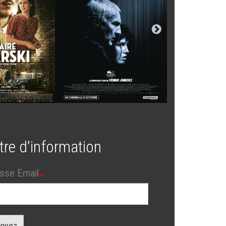
tre d'information
sse Email
oyez