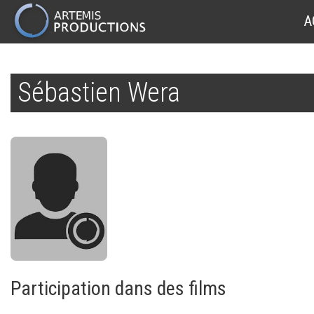
MAIN
A
NAVIGATION
Aller
au
Sébastien Wera
contenu
principal
Participation dans des films