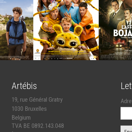
Artébis
Let
19, rue Général Gratry
Adre
1030 Bruxelles
Belgium
TVA BE 0892.143.048
Env