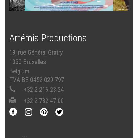
Artémis Productions
19, rue Général Gratry
1030 Bruxelles
Belgium
TVA BE 0452.029.797
+32 2 216 23 24
+32 2 732 47 00