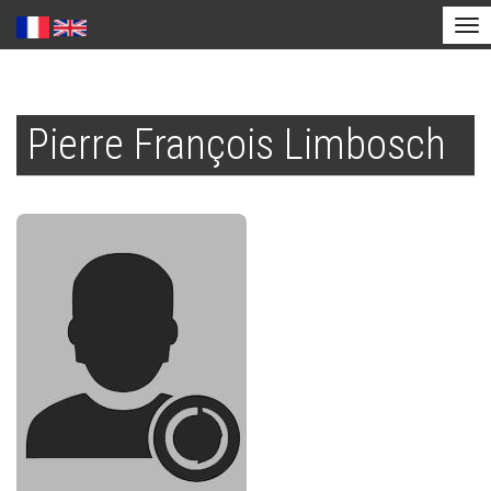
Tog
nav
Aller
au
Pierre François Limbosch
contenu
principal