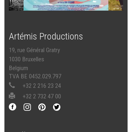
Artémis Productions
19, rue Général Gratry
1030 Bruxelles
Belgium
TVA BE 0452.029.797
+32 2 216 23 24
+32 2 732 47 00