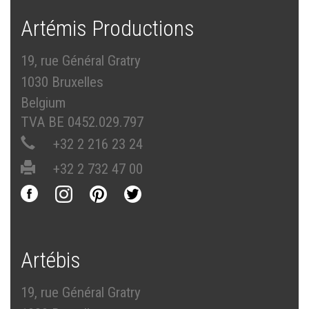
Artémis Productions
19, rue Général Gratry
1030 Bruxelles
Belgium
TVA BE 0452.029.797
+32 2 216 23 24
+32 2 732 47 00
Artébis
19, rue Général Gratry