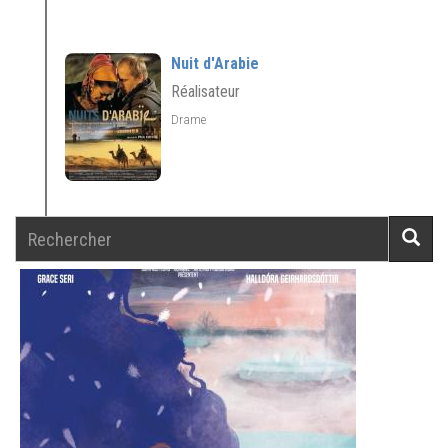
Nuit d'Arabie
Réalisateur
Drame
Rechercher
Reche