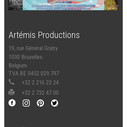
Artémis Productions
19, rue Général Gratry
1030 Bruxelles
Belgium
TVA BE 0452.029.797
+32 2 216 23 24
+32 2 732 47 00