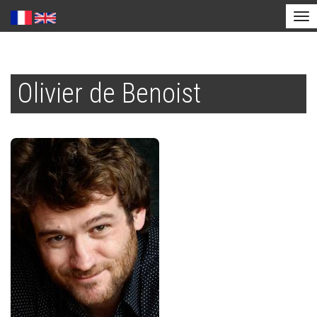
Tog
nav
Aller
au
Olivier de Benoist
contenu
principal