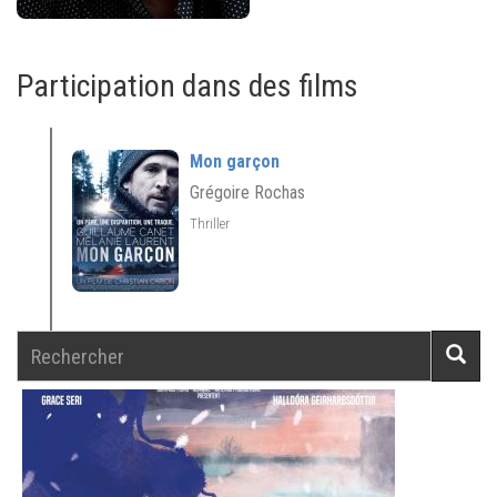
Participation dans des films
Mon garçon
Grégoire Rochas
Thriller
Rechercher
Reche