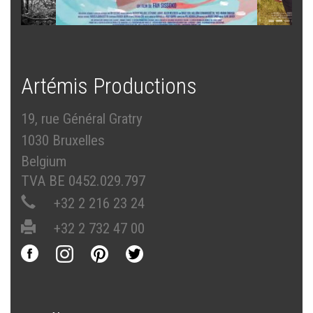
Artémis Productions
19, rue Général Gratry
1030 Bruxelles
Belgium
TVA BE 0452.029.797
+32 2 216 23 24
+32 2 732 47 00