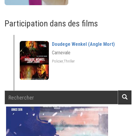
Participation dans des films
Doudege Wenkel (Angle Mort)
Carnevale
Policier,Thriller
Rechercher
Reche