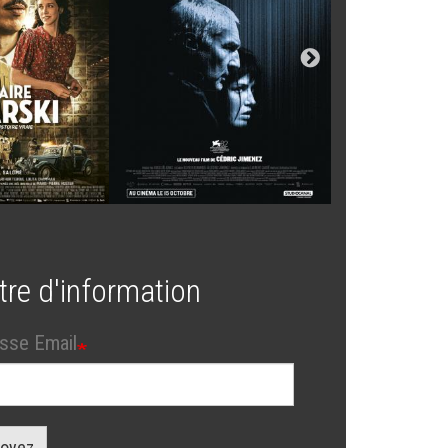
tre d'information
sse Email
oyez