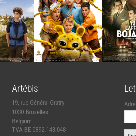
Artébis
Let
19, rue Général Gratry
Adre
1030 Bruxelles
Belgium
TVA BE 0892.143.048
Env