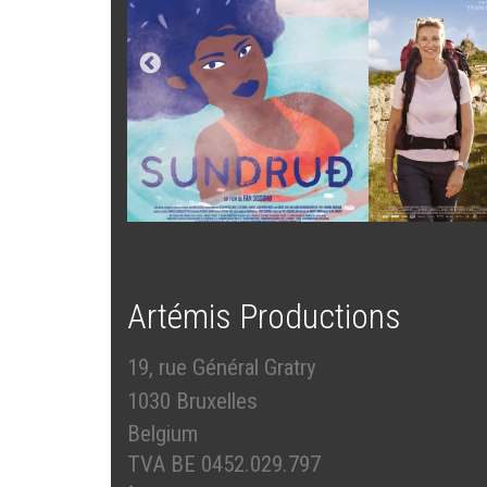
Artémis Productions
19, rue Général Gratry
1030 Bruxelles
Belgium
TVA BE 0452.029.797