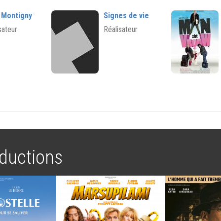
 Montigny
Signes de vie
sateur
Réalisateur
ductions