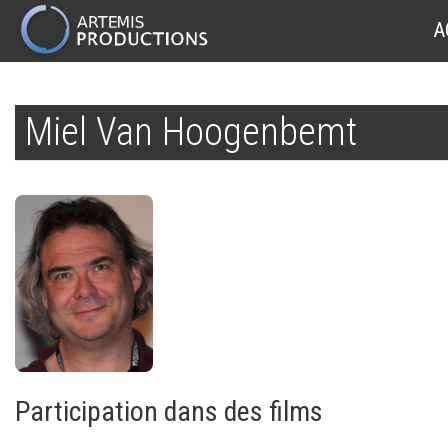
MAIN
A
NAVIGATION
Aller
au
Miel Van Hoogenbemt
contenu
principal
Participation dans des films