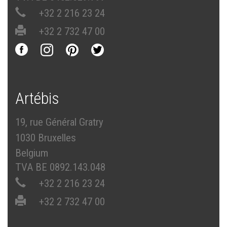
+32 2 216 23 24
+32 2 732 47 00
Artébis
19, rue Général Gratry
1030 Bruxelles
Belgium
TVA BE 0892.143.048
+32 2 216 23 24
+32 2 732 47 00