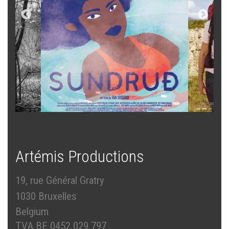
Artémis Productions
19, rue Général Gratry
1030 Bruxelles
Belgium
TVA BE 0452.029.797