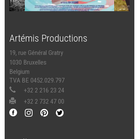
Artémis Productions
19, rue Général Gratry
1030 Bruxelles
Belgium
TVA BE 0452.029.797
+32 2 216 23 24
+32 2 732 47 00