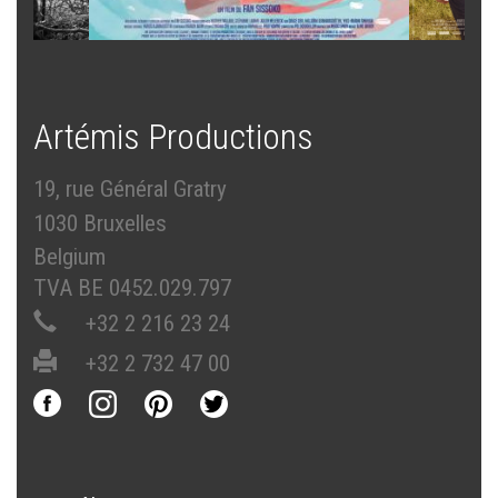
Artémis Productions
19, rue Général Gratry
1030 Bruxelles
Belgium
TVA BE 0452.029.797
+32 2 216 23 24
+32 2 732 47 00