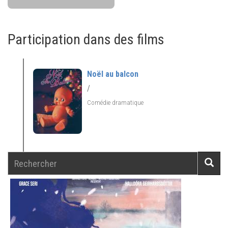
Participation dans des films
Noël au balcon
/
Comédie dramatique
Rechercher
Reche