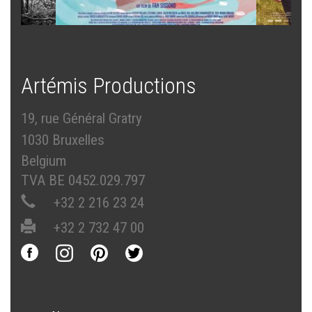
Artémis Productions
19, rue Général Gratry
1030 Bruxelles
Belgium
TVA BE 0452.029.797
+32 2 216 23 24
+32 2 732 47 00