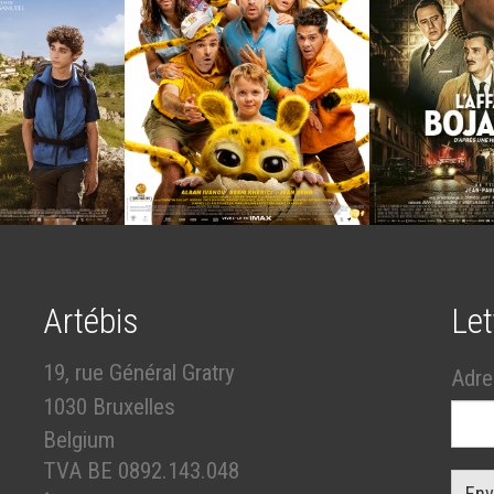
Artébis
Let
19, rue Général Gratry
Adre
1030 Bruxelles
Belgium
TVA BE 0892.143.048
Env