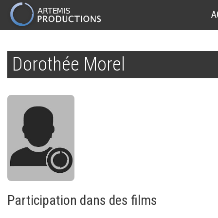
MAIN
A
NAVIGATION
Aller
au
Dorothée Morel
contenu
principal
Participation dans des films