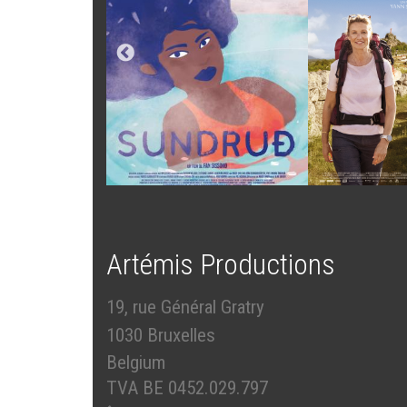
Artémis Productions
19, rue Général Gratry
1030 Bruxelles
Belgium
TVA BE 0452.029.797