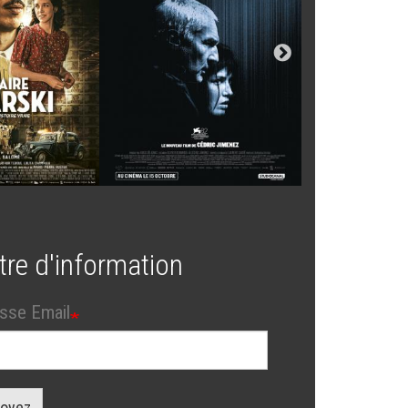
tre d'information
sse Email
oyez