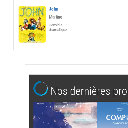
John
Martine
Comédie
dramatique
Nos dernières pro