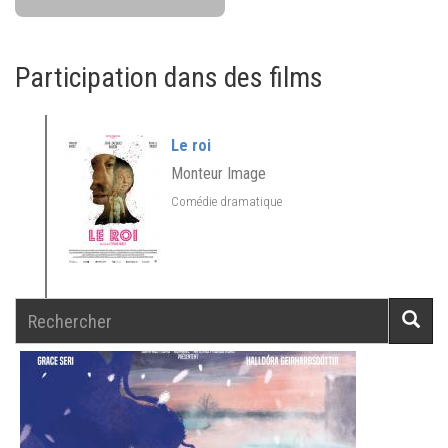
Participation dans des films
Le roi
Monteur Image
Comédie dramatique
Rechercher
Reche