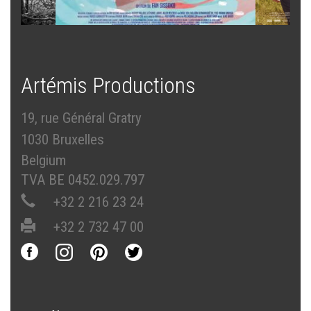
Artémis Productions
19, rue Général Gratry
1030 Bruxelles
Belgium
TVA BE 0452.029.797
+32 2 216 23 24
+32 2 732 47 00