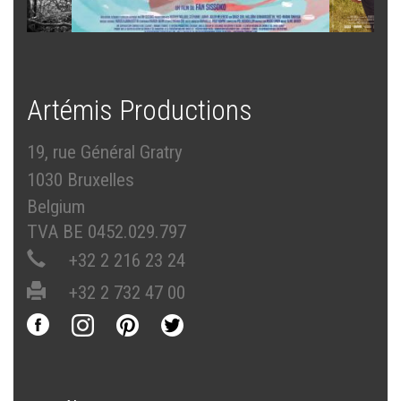
Artémis Productions
19, rue Général Gratry
1030 Bruxelles
Belgium
TVA BE 0452.029.797
+32 2 216 23 24
+32 2 732 47 00