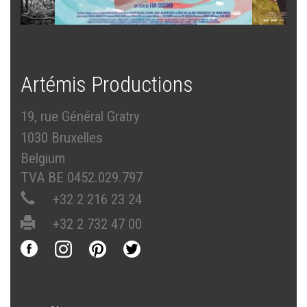
Artémis Productions
19, rue Général Gratry
1030 Bruxelles
Belgium
TVA BE 0452.029.797
+32 2 216 23 24
+32 2 732 47 00