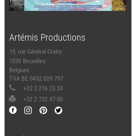
Artémis Productions
19, rue Général Gratry
1030 Bruxelles
Belgium
TVA BE 0452.029.797
+32 2 216 23 24
+32 2 732 47 00