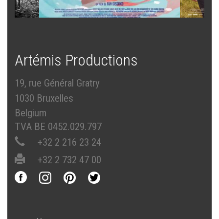
Artémis Productions
19, rue Général Gratry
1030 Bruxelles
Belgium
TVA BE 0452.029.797
+32 2 216 23 24
+32 2 732 47 00