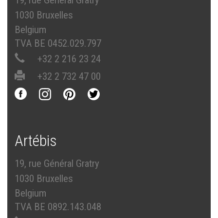
19, rue Général Gratry
1030 Bruxelles
Belgium
TVA BE 0452.029.797
+32 2 216 23 24
+32 2 732 47 00
Artébis
19, rue Général Gratry
1030 Bruxelles
Belgium
TVA BE 0892.143.048