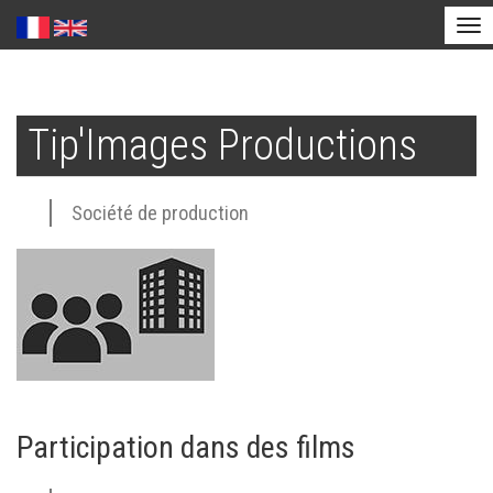
Tog
nav
Aller
au
Tip'Images Productions
contenu
principal
Société de production
Participation dans des films