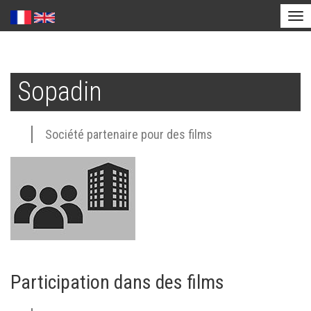
Tog
nav
Aller
au
Sopadin
contenu
principal
Société partenaire pour des films
Participation dans des films