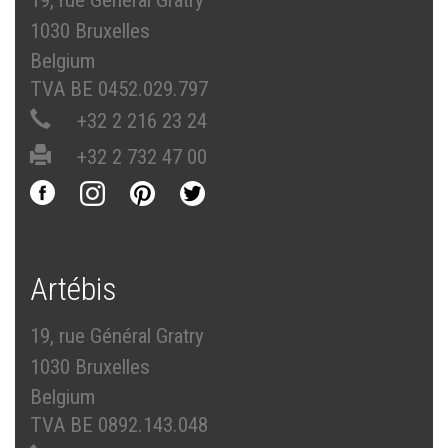
19, rue Général Gratry
1030 Bruxelles
Belgium
TVA BE 0452.029.797
+32 2 216 23 24
+32 2 732 47 00
Artébis
19, rue Général Gratry
1030 Bruxelles
Belgium
TVA BE 0892.143.048