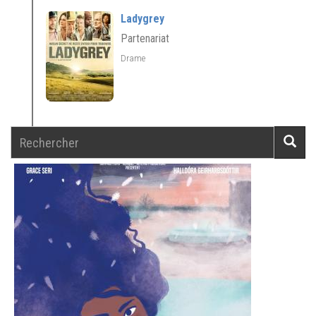
Ladygrey
Partenariat
Drame
Rechercher
Reche