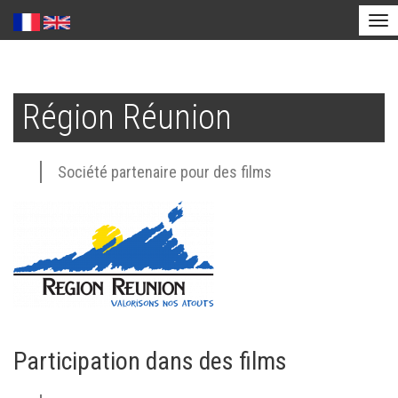
Tog
nav
Aller
au
Région Réunion
contenu
principal
Société partenaire pour des films
Participation dans des films