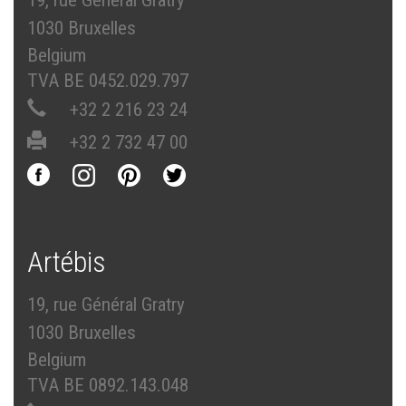
19, rue Général Gratry
1030 Bruxelles
Belgium
TVA BE 0452.029.797
+32 2 216 23 24
+32 2 732 47 00
Artébis
19, rue Général Gratry
1030 Bruxelles
Belgium
TVA BE 0892.143.048