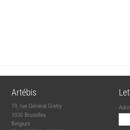
Artébis
Let
19, rue Général Gratry
Adre
1030 Bruxelles
Belgium