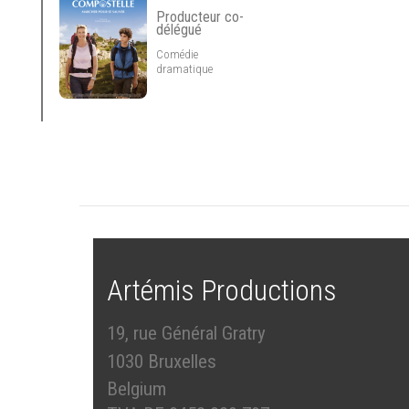
Producteur co-
délégué
Comédie
dramatique
Artémis Productions
19, rue Général Gratry
1030 Bruxelles
Belgium