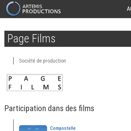
MAIN
A
NAVIGATION
Aller
au
Page Films
contenu
principal
Société de production
Participation dans des films
Compostelle