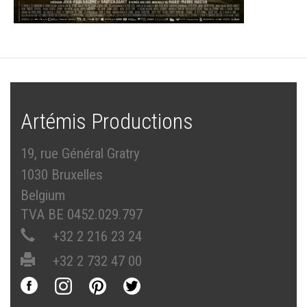
Artémis Productions
19, rue Général Gratry
1030 Bruxelles
Belgium
TVA BE 0452.029.797
+32 2 216 23 24
+32 2 732 47 00