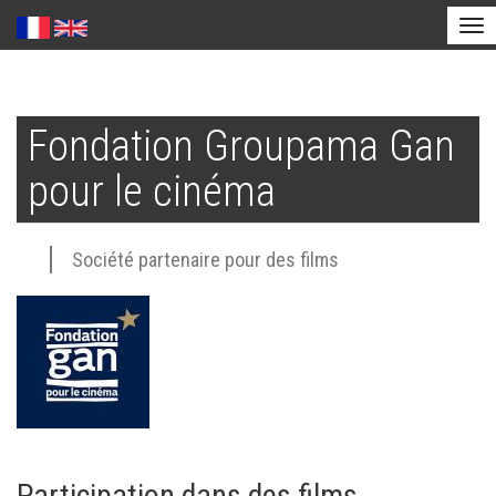
Tog
nav
Aller
au
Fondation Groupama Gan
contenu
principal
pour le cinéma
Société partenaire pour des films
Participation dans des films