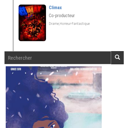
Climax
Co-producteur
Drame,Horreur-Fantastique
Rechercher
Reche