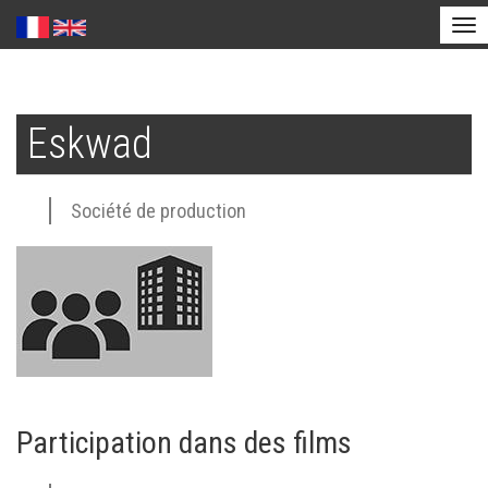
Tog
nav
Aller
au
Eskwad
contenu
principal
Société de production
Participation dans des films