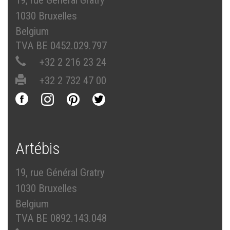
19, rue Général Gratry
1030 Bruxelles
Belgium
TVA BE 0452.029.797
+32 2 216 23 24
+32 2 732 47 00
Artébis
19, rue Général Gratry
1030 Bruxelles
Belgium
TVA BE 0892.143.048