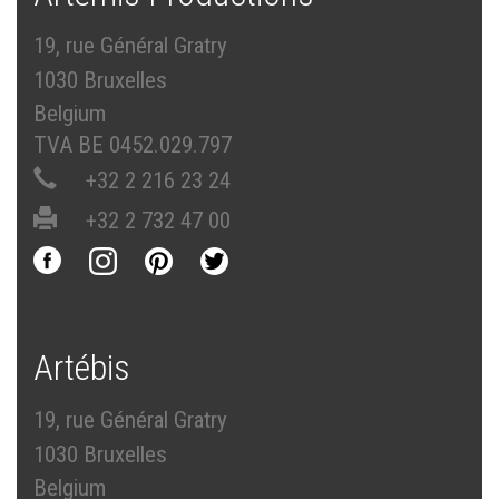
19, rue Général Gratry
1030 Bruxelles
Belgium
TVA BE 0452.029.797
+32 2 216 23 24
+32 2 732 47 00
Artébis
19, rue Général Gratry
1030 Bruxelles
Belgium