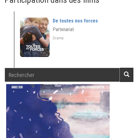
De toutes nos forces
Partenariat
Drame
Rechercher
Reche