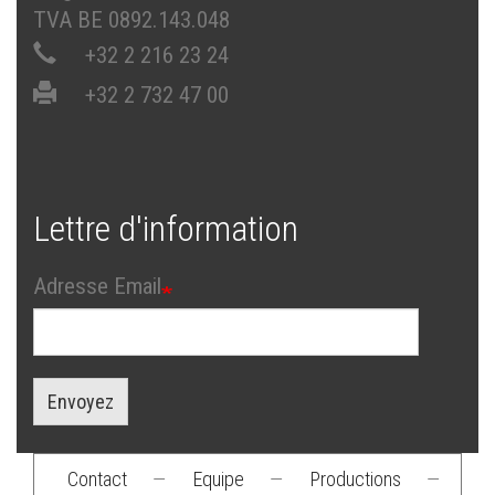
TVA BE 0892.143.048
+32 2 216 23 24
+32 2 732 47 00
Lettre d'information
Adresse Email
Envoyez
Contact
—
Equipe
—
Productions
—