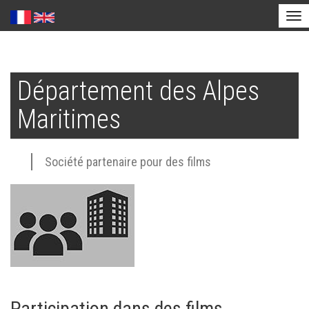
Tog
nav
Aller
au
Département des Alpes
contenu
principal
Maritimes
Société partenaire pour des films
Participation dans des films