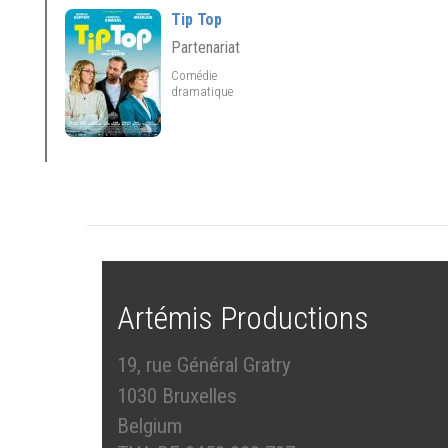
Tip Top
Partenariat
Comédie
dramatique
Artémis Productions
19, rue Général Gratry
1030 Bruxelles
Belgium