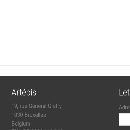
Artébis
Let
19, rue Général Gratry
Adre
1030 Bruxelles
Belgium