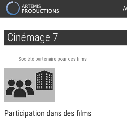
MAIN
A
NAVIGATION
Aller
au
Cinémage 7
contenu
principal
Société partenaire pour des films
Participation dans des films