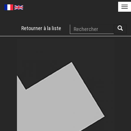
Tog
nav
Aller
Rechercher
Retourner à la liste
au
Reche
contenu
principal