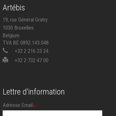
Artébis
19, rue Général Gratry
1030 Bruxelles
Belgium
TVA BE 0892.143.048
+32 2 216 23 24
+32 2 732 47 00
Lettre d'information
Adresse Email