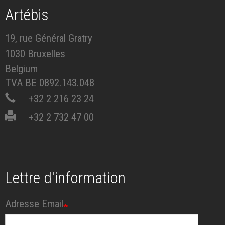
Artébis
19, rue Général Gratry
1030 Bruxelles
Belgium
TVA BE 0892.143.048
+32 2 216 23 24
+32 2 732 47 00
Lettre d'information
Adresse Email