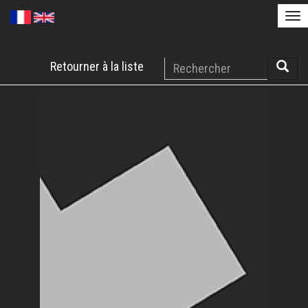
Tog
nav
Aller
Rechercher
Retourner à la liste
au
Reche
contenu
principal