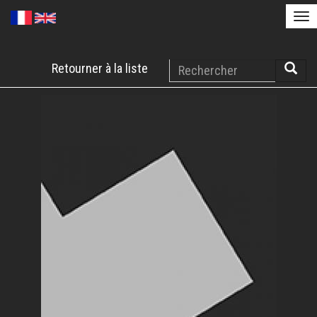
Tog
nav
Aller
Rechercher
Retourner à la liste
au
Reche
contenu
principal