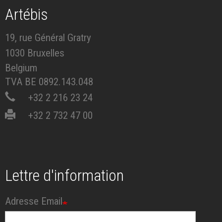
Artébis
19, rue Général Gratry
1030 Bruxelles
Belgium
TVA BE 0892.143.048
+32 2 216 23 24
+32 2 732 47 00
Lettre d'information
Adresse Email