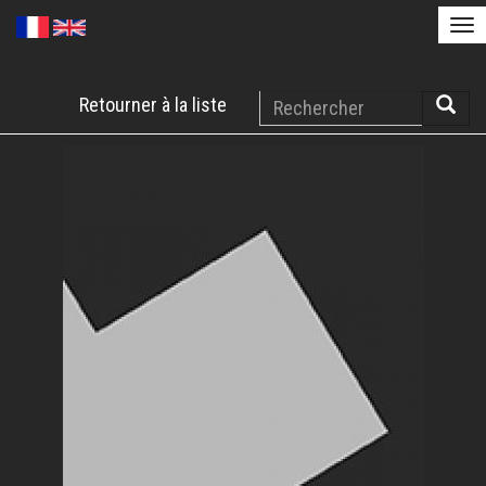
Tog
nav
Aller
Rechercher
Retourner à la liste
au
Reche
contenu
principal