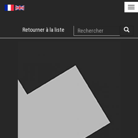
Tog
nav
Aller
Rechercher
Retourner à la liste
au
Reche
contenu
principal