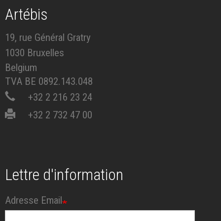
Artébis
19, rue Général Gratry
1030 Bruxelles
Belgium
TVA BE 0892.143.048
+32 2 216 23 24
+32 2 732 47 00
Lettre d'information
Adresse Email