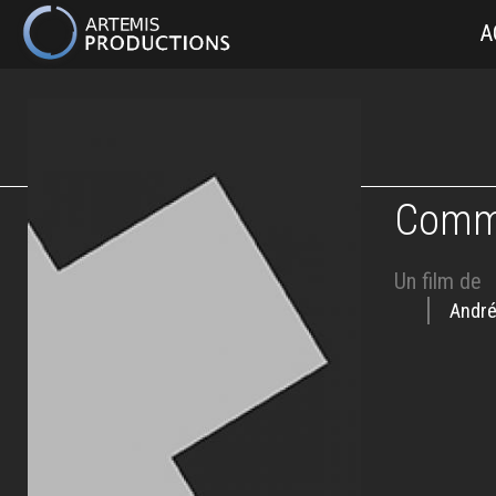
MAIN
A
NAVIGATION
Aller
au
contenu
principal
Comme
Un film de
André