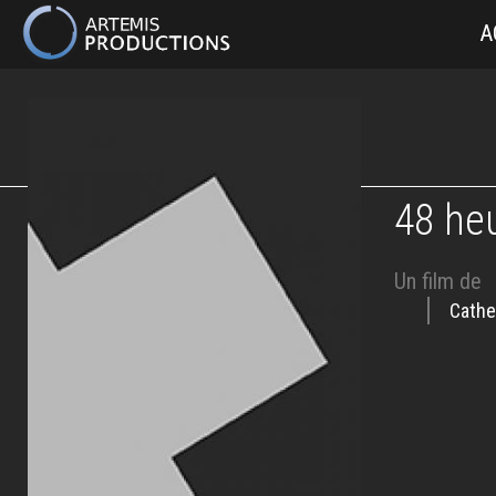
MAIN
A
NAVIGATION
Aller
au
contenu
principal
48 heu
Un film de
Cathe