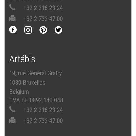
+32 2 216 23 24
+32 2 732 47 00
Artébis
19, rue Général Gratry
1030 Bruxelles
Belgium
TVA BE 0892.143.048
+32 2 216 23 24
+32 2 732 47 00