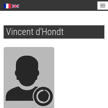
Tog
nav
Aller
au
Vincent d'Hondt
contenu
principal