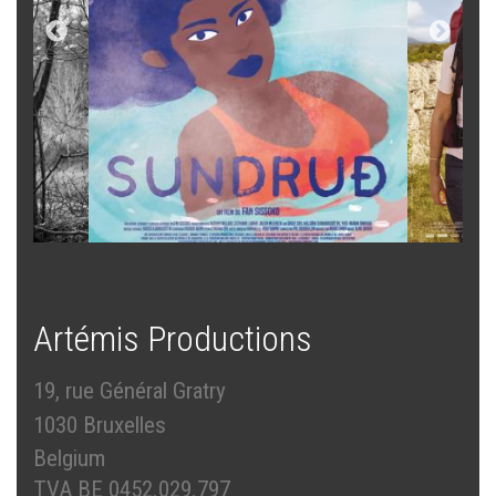
Artémis Productions
19, rue Général Gratry
1030 Bruxelles
Belgium
TVA BE 0452.029.797