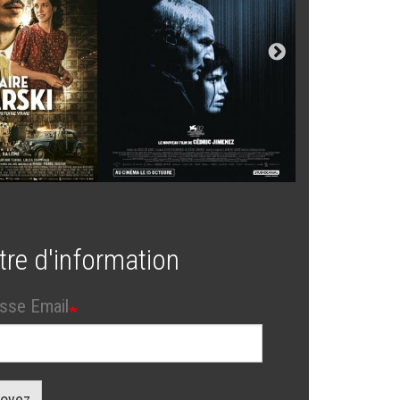
tre d'information
sse Email
oyez