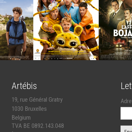
Artébis
Let
19, rue Général Gratry
Adre
1030 Bruxelles
Belgium
TVA BE 0892.143.048
Env