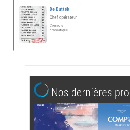
De Buttëk
Chef opérateur
Comédie
dramatique
Nos dernières pro