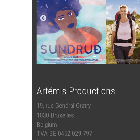
Artémis Productions
19, rue Général Gratry
1030 Bruxelles
Belgium
TVA BE 0452.029.797