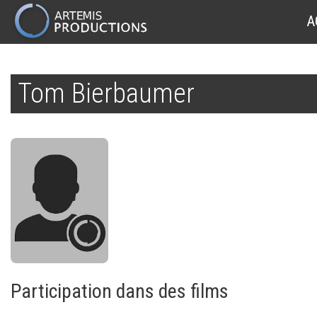
MAIN
A
NAVIGATION
Aller
au
Tom Bierbaumer
contenu
principal
Participation dans des films