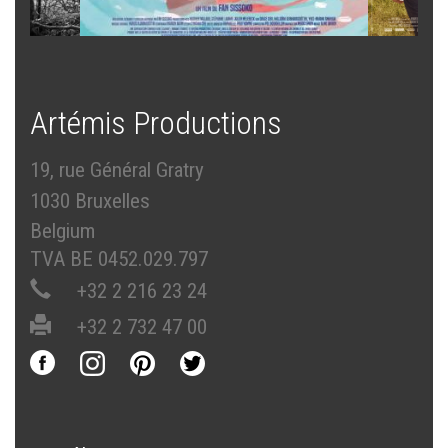
Artémis Productions
19, rue Général Gratry
1030 Bruxelles
Belgium
TVA BE 0452.029.797
+32 2 216 23 24
+32 2 732 47 00