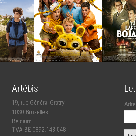
Artébis
Let
19, rue Général Gratry
Adre
1030 Bruxelles
Belgium
TVA BE 0892.143.048
Env