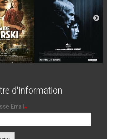
tre d'information
sse Email
oyez