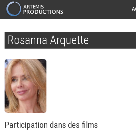
MAIN
A
NAVIGATION
Aller
au
Rosanna Arquette
contenu
principal
Participation dans des films