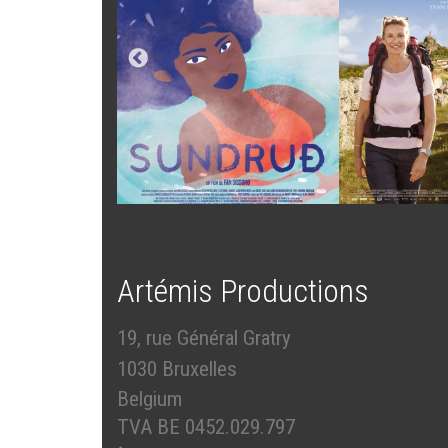
Artémis Productions
19, rue Général Gratry
1030 Bruxelles
Belgium
TVA BE 0452.029.797