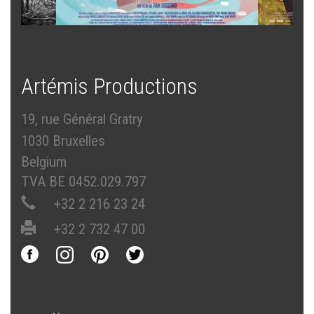
Artémis Productions
19, rue Général Gratry
1030 Bruxelles
Belgium
TVA BE 0452.029.797
+32 2 216 23 24
+32 2 732 47 00