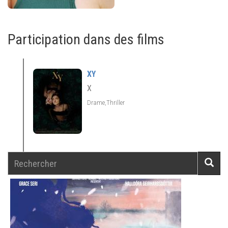
Participation dans des films
XY
X
Drame,Thriller
Rechercher
Reche