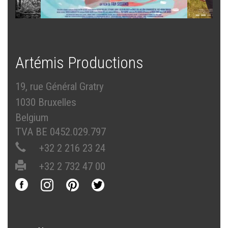
Artémis Productions
19, rue Général Gratry
1030 Bruxelles
Belgium
TVA BE 0452.029.797
+32 2 216 23 24
+32 2 732 47 00