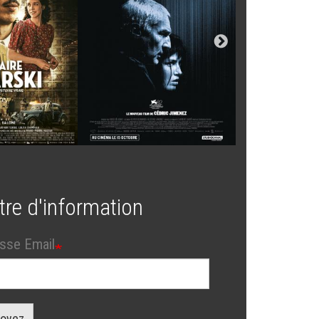
tre d'information
sse Email
oyez