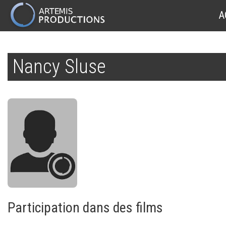
MAIN
A
NAVIGATION
Aller
au
Nancy Sluse
contenu
principal
Participation dans des films