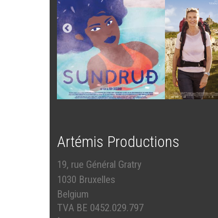
Artémis Productions
19, rue Général Gratry
1030 Bruxelles
Belgium
TVA BE 0452.029.797