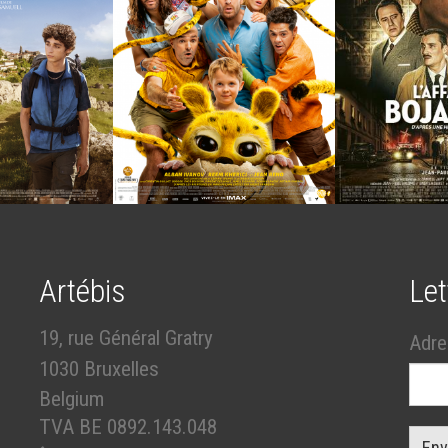
Artébis
Let
19, rue Général Gratry
Adre
1030 Bruxelles
Belgium
TVA BE 0892.143.048
Env