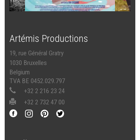
Artémis Productions
19, rue Général Gratry
1030 Bruxelles
Belgium
TVA BE 0452.029.797
+32 2 216 23 24
+32 2 732 47 00