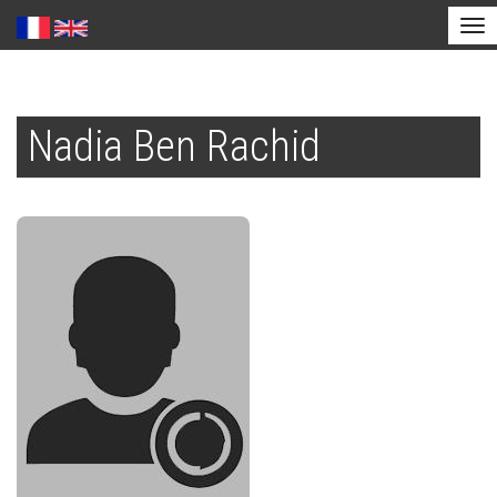
Tog
nav
Aller
au
Nadia Ben Rachid
contenu
principal