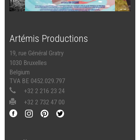
Artémis Productions
19, rue Général Gratry
1030 Bruxelles
Belgium
TVA BE 0452.029.797
+32 2 216 23 24
+32 2 732 47 00