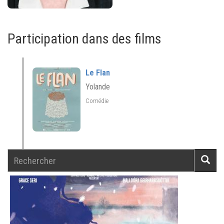
Participation dans des films
Le Flan
Yolande
Comédie
Rechercher
Reche